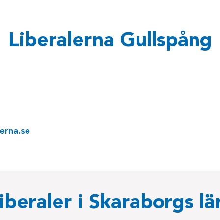
Liberalerna Gullspång
lerna.se
liberaler i Skaraborgs lä