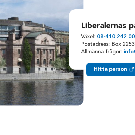
Liberalernas p
Växel:
08-410 242 0
Postadress: Box 2253
Allmänna frågor:
info
Hitta person