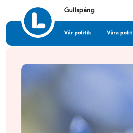
Sök på gullspang.liberalerna.se
Gullspång
Vår politik
Våra polit