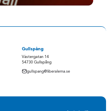
Gullspång
Västergatan 14
54730 Gullspång
gullspang@liberalerna.se