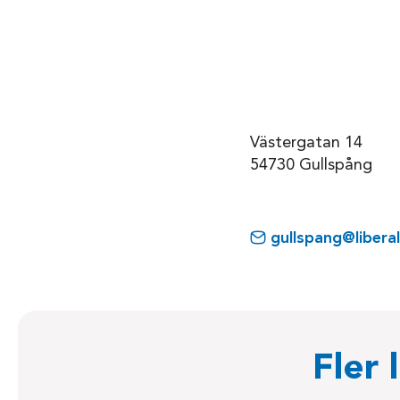
Västergatan 14
54730 Gullspång
gullspang@libera
Fler 