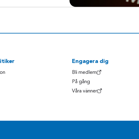
itiker
Engagera dig
son
Bli medlem
På gång
Våra vänner