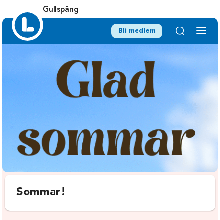
Gullspång
Bli medlem
Sommar!